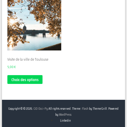
Visite de la ville de Toulouse
5,00
€
Choix des options
Copyright © © 2026.
CJD Occi-Py
All rights reserved. Theme:
Flash
by ThemeGrill. Powered
by
WordPress
Linkedin